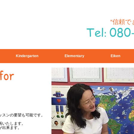
“信頼
Tel
080
:
Kindergarten
Elementary
Eiken
for
ッスンの要望も可能です。
画いたします。
が出来ます。