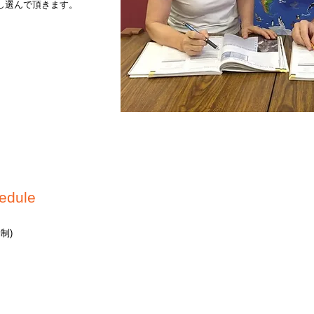
し選んで頂きます。
Tailored to yo
hedule
needs!
制)