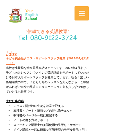
Your
English
School
“信頼できる英語教育
”
Tel
080-9122-3724
:
Jobs
子ども英会話クラス・サポートスタッフ募集（2026年4月スタ
ート）
当校は小規模な独立系英会話スクールです。2026年4月より、
子ども向けレッスンでメインの英語講師をサポートしていただ
ける日本人サポートスタッフを募集しています。明るく楽しい
職場環境の中で、子どもたちのレッスンを支えながら、ご希望
があればご自身の英語コミュニケーション力も少しずつ伸ばし
ていけるお仕事です。
主な仕事内容
• レッスン開始時に生徒を教室で迎える
• 教科書・ノート・筆箱などの持ち物チェック
• 教科書のページを一緒に確認する
• ノートの書き方のサポート
• スピーキング活動中の英語使用の見守り・サポート
• メイン講師と一緒に簡単な英語表現のモデル提示（例：