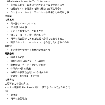
「What colour do you like?」「I like green.」）
• 必要に応じて、日本語で教室のルールや指示を説明
• 幼児がトイレを使用する際の補助（必要な場合）
• ラミネート、カット、ワークシート準備などの簡単な事
務作業
応募条件
• 日本語ネイティブレベル
• 20歳以上の女性
• 子どもと接することが好きな方
• 明るく、優しく、責任感のある方
• 簡単な英会話ができる方歓迎（必須ではありません）
• 英語でのコミュニケーション力を伸ばしたい意欲のある
方歓迎
• 英語指導やサポート業務の経験は不要
勤務条件
• 時給 1,200円
• 週1回 (3時or4時から、3〜4時間)
• 勤務曜日：火・木・金のいずれか
• 年間約 42回 の勤務
• 他曜日の代講をお願いする場合あり
• 交通費：1回600円まで支給
応募方法
ご応募をご希望の方は、
オーナー兼講師 Alex Leach 宛に、以下をメールでお送りくだ
さい。
• 履歴書
• 簡単な志望理由